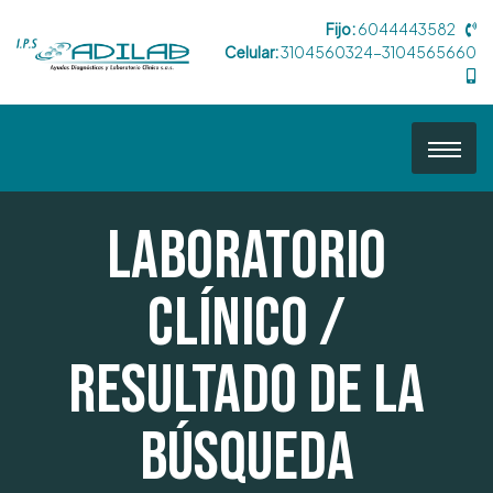
Fijo:
6044443582
Celular:
3104560324-3104565660
Laboratorio
Clínico /
Resultado de la
búsqueda