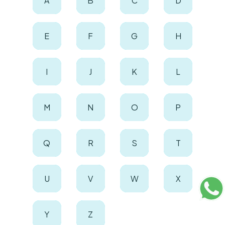
A
B
C
D
E
F
G
H
I
J
K
L
M
N
O
P
Q
R
S
T
U
V
W
X
Y
Z