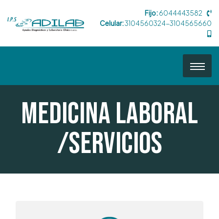
Fijo:
6044443582
Celular:
3104560324-3104565660
Medicina Laboral
/Servicios