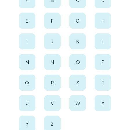
A
B
C
D
E
F
G
H
I
J
K
L
M
N
O
P
Q
R
S
T
U
V
W
X
Y
Z