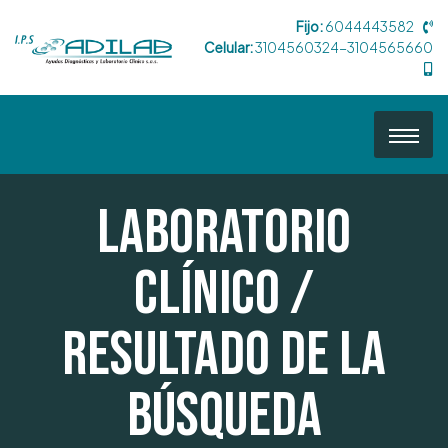
Fijo:
6044443582
Celular:
3104560324-3104565660
Laboratorio
Clínico /
Resultado de la
búsqueda