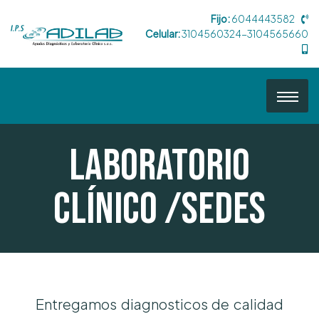
Fijo:
6044443582
Celular:
3104560324-3104565660
Laboratorio
Clínico /Sedes
Entregamos diagnosticos de calidad