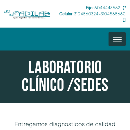
Fijo:
6044443582
Celular:
3104560324-3104565660
Laboratorio
Clínico /Sedes
Entregamos diagnosticos de calidad