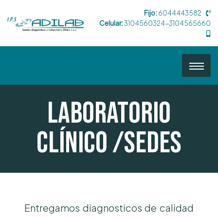
Fijo:
6044443582
Celular:
3104560324-3104565660
Laboratorio
Clínico /Sedes
Entregamos diagnosticos de calidad